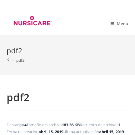
Saltar
al
contenido
Menú
pdf2
>
pdf2
pdf2
Descargar
4
Tamaño del archivo
183.36 KB
Recuento de archivos
1
Fecha de creación
abril 15, 2019
Última actualización
abril 15, 2019